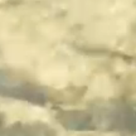
公益財団法人かかみがはら未来文化財団
（後援名義使用）
承認申請書
資料・申請書ダウンロード
（PDF・Word）
実施報告書