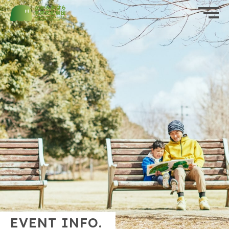
ホーム
HOME
公益財団法人かかみがはら未来文化財団
私たちについて
ABOUT US
（後援名義使用）
承認申請書
お知らせ
資料・申請書ダウンロード
（PDF・Word）
NEWS
イベント情報
EVENT
実施報告書
財団概要
PROFILE
ダウンロード
（Word）
活動報告
REPORT
EVENT INFO.
応援する