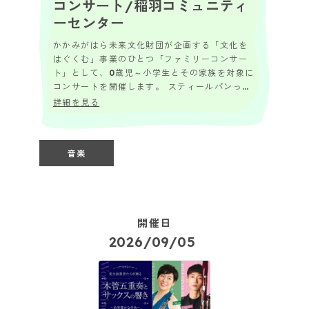
コンサート/稲羽コミュニティ
ーセンター
かかみがはら未来文化財団が企画する「文化を
はぐくむ」事業のひとつ「ファミリーコンサー
ト」として、0歳児～小学生とその家族を対象に
コンサートを開催します。 スティールパンって
知ってる？ 「スティールパン」という楽器の
詳細を見る
名前...
音楽
開催日
2026/09/05