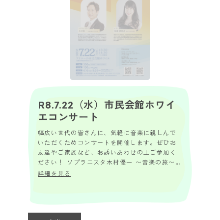
R8.7.22（水）市民会館ホワイ
エコンサート
幅広い世代の皆さんに、気軽に音楽に親しんで
いただくためコンサートを開催します。ぜひお
友達やご家族など、お誘いあわせの上ご参加く
ださい！ ソプラニスタ木村優一 〜音楽の旅〜
奇跡の声（男声ソプラノ）が誘う音楽の旅
詳細を見る
1000...