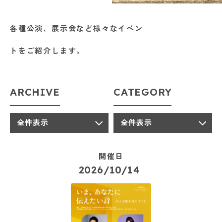
SUPPORT
※上記の各種申請は郵送またはお問い合わせフォームからデータをアップロードす
ることでご依頼いただけます。
各務原市文化会館
各種公演、展示会など様々なイベン
HALL
トをご紹介します。
各種資料DL
お問い合わせフォームはこちら
DOWNLOAD
ARCHIVE
CATEGORY
〒504-0813 岐阜県各務原市蘇原中央町 2-1-8（各務原市文化会館内）
TEL:058-372-7231 FAX:058-371-0061
お問い合わせ
全件表示
全件表示
開催日
2026/10/14