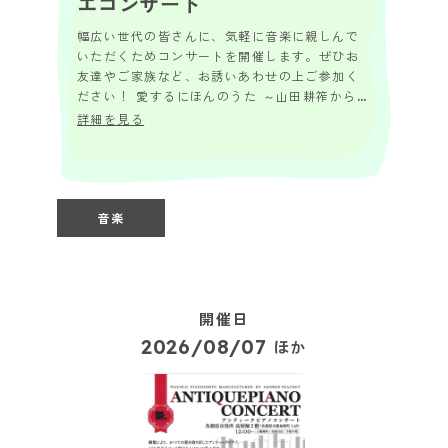
エコンサート
幅広い世代の皆さんに、気軽に音楽に親しんで
いただくためコンサートを開催します。ぜひお
友達やご家族など、お誘いあわせの上ご参加く
ださい！ 愛するにほんのうた ～山田耕筰から武
満徹まで～ あたたかな声と美しい日本語で綴
詳細を見る
る、う...
音楽
開催日
2026/08/07
ほか