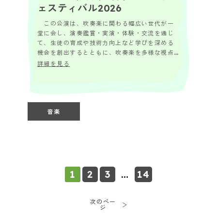
ェスティバル2026
この公演は、吹奏楽に関わる幅広い世代が一
堂に会し、演奏鑑賞・実演・体験・交流を通じ
て、生徒の育成や技術力向上など学びを深める
機会を創出するとともに、吹奏楽を多様な視点
から楽しむ場を提供することで、県内吹奏楽活
詳細を見る
動の活性化...
音楽
1
2
3
…
14
次のペー
ジ