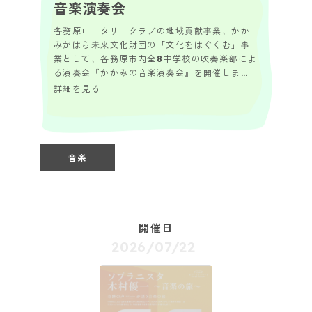
音楽演奏会
各務原ロータリークラブの地域貢献事業、かか
みがはら未来文化財団の「文化をはぐくむ」事
業として、各務原市内全8中学校の吹奏楽部によ
る演奏会『かかみの音楽演奏会』を開催しま
す。 中学生が日頃の練習成果を披露！！ この
詳細を見る
演奏会...
音楽
開催日
2026/07/22