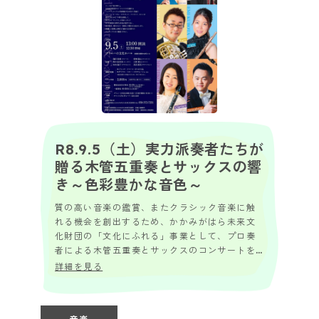
R8.9.5（土）実力派奏者たちが
贈る木管五重奏とサックスの響
き～色彩豊かな音色～
質の高い音楽の鑑賞、またクラシック音楽に触
れる機会を創出するため、かかみがはら未来文
化財団の「文化にふれる」事業として、プロ奏
者による木管五重奏とサックスのコンサートを
開催します。 有名吹奏楽団やオーケストラで活
詳細を見る
躍するト...