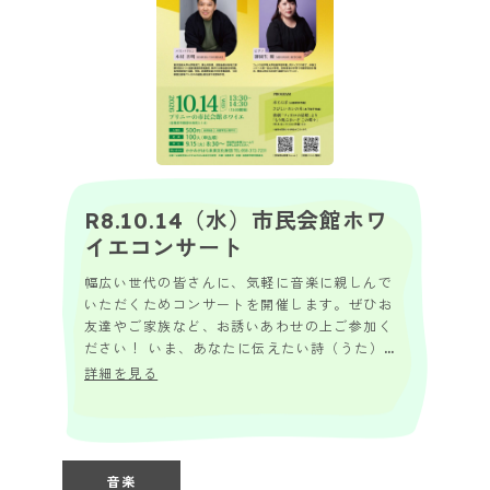
R8.10.14（水）市民会館ホワ
イエコンサート
幅広い世代の皆さんに、気軽に音楽に親しんで
いただくためコンサートを開催します。ぜひお
友達やご家族など、お誘いあわせの上ご参加く
ださい！ いま、あなたに伝えたい詩（うた）
(うた) 詩（うた）(うた)は記憶を連れてくる 懐
詳細を見る
か...
音楽