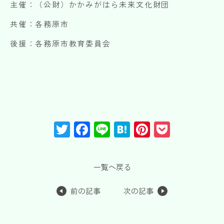
主催：（公財）かかみがはら未来文化財団
共催：各務原市
後援：各務原市教育委員会
T
F
Li
H
Pi
P
wi
a
n
at
nt
o
tt
c
e
e
er
c
一覧へ戻る
er
e
n
e
k
b
a
st
et
前の記事
次の記事
o