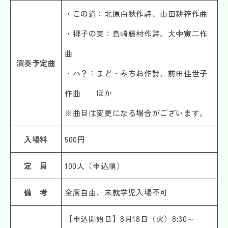
・この道：北原白秋作詩、山田耕筰作曲
・椰子の実：島崎藤村作詩、大中寅二作
曲
演奏予定曲
・ハ？：まど・みちお作詩、前田佳世子
作曲 ほか
※曲目は変更になる場合がございます。
入場料
500円
定 員
100人（申込順）
備 考
全席自由、未就学児入場不可
【申込開始日】8月18日（火）8:30～