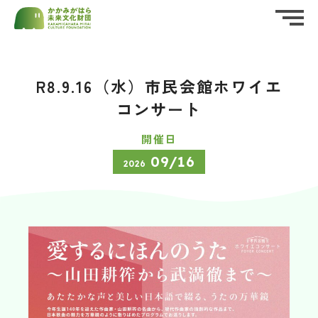
ホーム
HOME
R8.9.16（水）市民会館ホワイエ
公益財団法人かかみがはら未来文化財団
私たちについて
ABOUT US
（後援名義使用）
承認申請書
コンサート
お知らせ
開催日
資料・申請書ダウンロード
（PDF・Word）
NEWS
09/16
2026
イベント情報
EVENT
実施報告書
財団概要
PROFILE
ダウンロード
（Word）
活動報告
REPORT
応援する