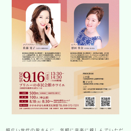
SUPPORT
※上記の各種申請は郵送またはお問い合わせフォームからデータをアップロードす
ることでご依頼いただけます。
各務原市文化会館
HALL
各種資料DL
お問い合わせフォームはこちら
DOWNLOAD
〒504-0813 岐阜県各務原市蘇原中央町 2-1-8（各務原市文化会館内）
TEL:058-372-7231 FAX:058-371-0061
お問い合わせ
幅広い世代の皆さんに、気軽に音楽に親しんでいただ