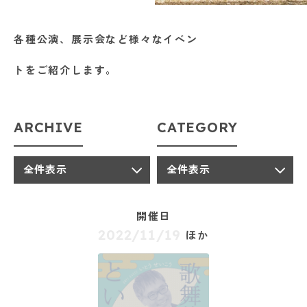
SUPPORT
※上記の各種申請は郵送またはお問い合わせフォームからデータをアップロードす
ることでご依頼いただけます。
各務原市文化会館
各種公演、展示会など様々なイベン
HALL
トをご紹介します。
各種資料DL
お問い合わせフォームはこちら
DOWNLOAD
ARCHIVE
CATEGORY
〒504-0813 岐阜県各務原市蘇原中央町 2-1-8（各務原市文化会館内）
TEL:058-372-7231 FAX:058-371-0061
お問い合わせ
全件表示
全件表示
開催日
2022/11/19
ほか