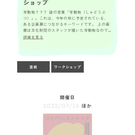
ショップ
写動物？？？ 謎の言葉「写動物（しゃどうぶ
つ）」。これは、今年の秋に予定されている、
ある企画展につながるキーワードです。 上の画
像は文化財団のスタッフが描いた写動物なので
すが、今回、この「写動物」を皆さんにも体験
詳細を見る
していた...
芸術
ワークショップ
開催日
2022/07/16
ほか