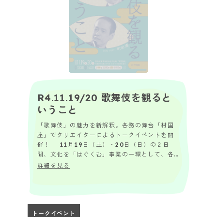
R4.11.19/20 歌舞伎を観ると
いうこと
「歌舞伎」の魅力を新解釈。各務の舞台「村国
座」でクリエイターによるトークイベントを開
催！ 11月19日（土）・20日（日）の２日
間、文化を「はぐくむ」事業の一環として、各
務原市が持つ、歌舞伎舞台・国指定重要有形民
詳細を見る
俗文化...
トークイベント