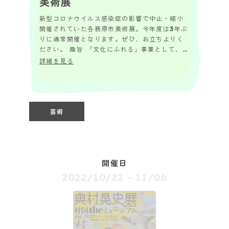
美術展
新型コロナウイルス感染症の影響で中止・縮小
開催されていた各務原市美術展。今年度は3年ぶ
りに通常開催となります。ぜひ、お立ちよりく
ださい。 趣旨 「文化にふれる」事業として、芸
術活動の成果を発表するとともに、身近に文化
詳細を見る
を感...
芸術
開催日
2022/10/22
11/06