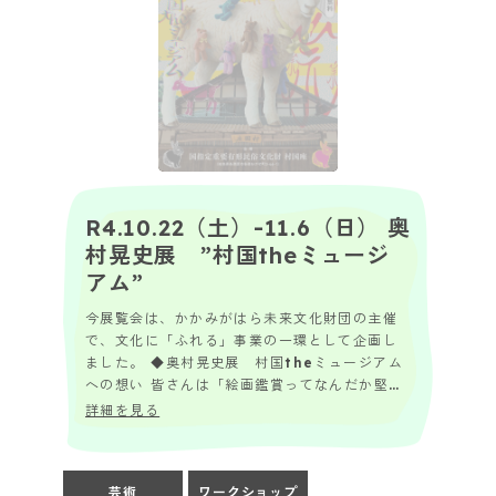
R4.10.22（土）-11.6（日） 奥
村晃史展 ”村国theミュージ
アム”
今展覧会は、かかみがはら未来文化財団の主催
で、文化に「ふれる」事業の一環として企画し
ました。 ◆奥村晃史展 村国theミュージアム
への想い 皆さんは「絵画鑑賞ってなんだか堅苦
しい」「アートは美術館でしかみられない」と
詳細を見る
思...
芸術
ワークショップ