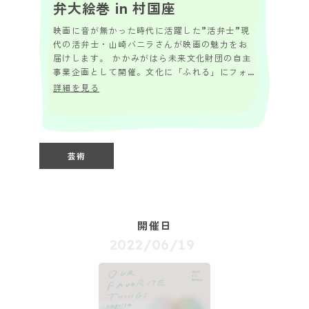
弁大絵巻 in 村国座
映画に音が無かった時代に活躍した”活弁士”現
代の活弁士・山崎バニラさんが映画の魅力をお
届けします。 かかみがはら未来文化財団の自主
事業企画として開催。文化に「ふれる」にフォ
ーカスをあて、日常でふれることがない”活
詳細を見る
弁”を皆...
芸術
開催日
2022/06/19