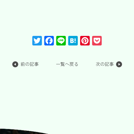
T
F
Li
H
Pi
P
wi
a
n
at
nt
o
tt
c
e
e
er
c
前の記事
一覧へ戻る
次の記事
er
e
n
e
k
b
a
st
et
o
o
k