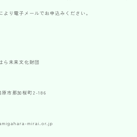
いただけます。
により電子メールでお申込みください。
お問い合わせフォームはこちら
〒504-0813 岐阜県各務原市蘇原中央町 2-1-8（各務原市文化会館内）
TEL:058-372-7231 FAX:058-371-0061
がはら未来文化財団
各務原市那加桜町2-186
igahara-mirai.or.jp