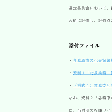
選定委員会において、
合的に評価し、評価点
添付ファイル
・
各務原市文化会館包
・
資料１「対象業務一
・
（様式１）業務委託
なお、資料２「各務原
は、当財団のWEBサ