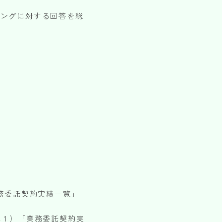
リングに対する回答を総
務委託契約実績一覧」
頼
式１）「業務委託契約実