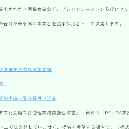
提出された企画提案書など、プレゼンテーション及びヒア
の合計が最も高い事業者を提案採用者として決定します。
公益財団法人かかみがはら未来文化財団
（後援名義使用）
承認申請書
資料・申請書ダウンロード
（PDF・Word）
括管理業務委託実施要領
実施報告書
覧」
ダウンロード
（Word）
契約実績一覧等提供申込書
市文化会館包括管理業務委託仕様書」、資料３「R5・R6業
※上記の各種申請は郵送またはお問い合わせフォームからデータをアップロードすることでご依
イト上では公開していません。提供を希望する場合は、（様