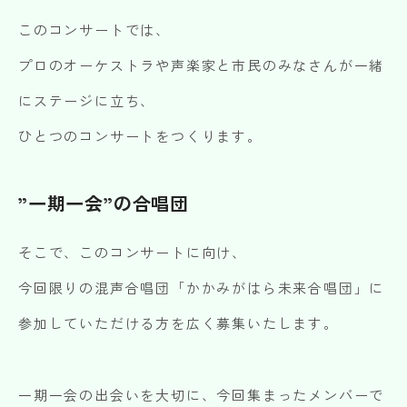
SUPPORT
このコンサートでは、
※上記の各種申請は郵送またはお問い合わせフォームからデータをアップロードす
ることでご依頼いただけます。
各務原市文化会館
プロのオーケストラや声楽家と市民のみなさんが一緒
HALL
にステージに立ち、
各種資料DL
お問い合わせフォームはこちら
DOWNLOAD
ひとつのコンサートをつくります。
〒504-0813 岐阜県各務原市蘇原中央町 2-1-8（各務原市文化会館内）
TEL:058-372-7231 FAX:058-371-0061
”一期一会”の合唱団
お問い合わせ
そこで、このコンサートに向け、
今回限りの混声合唱団「かかみがはら未来合唱団」に
参加していただける方を広く募集いたします。
一期一会の出会いを大切に、今回集まったメンバーで