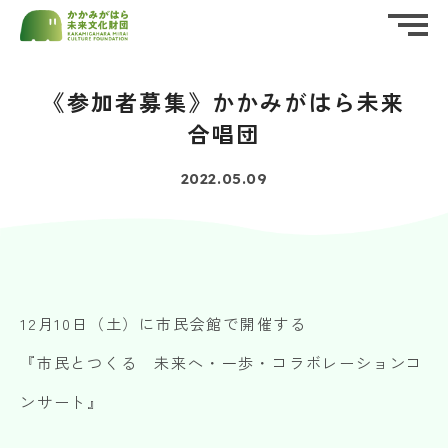
ホーム
HOME
《参加者募集》かかみがはら未来
公益財団法人かかみがはら未来文化財団
私たちについて
合唱団
ABOUT US
（後援名義使用）
承認申請書
2022.05.09
お知らせ
資料・申請書ダウンロード
（PDF・Word）
NEWS
イベント情報
EVENT
実施報告書
財団概要
12月10日（土）に市民会館で開催する
PROFILE
ダウンロード
（Word）
『市民とつくる 未来へ・一歩・コラボレーションコ
活動報告
REPORT
ンサート』
応援する