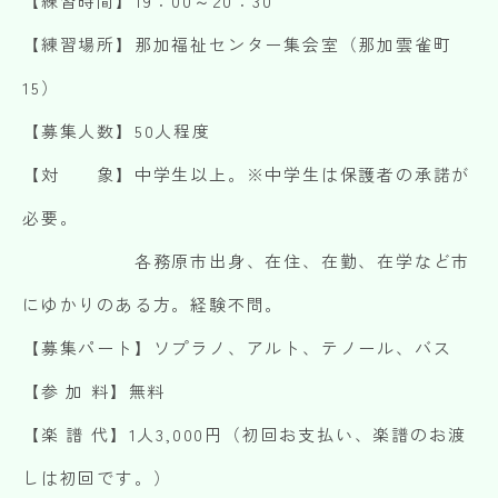
【練習時間】19：00～20：30
【練習場所】那加福祉センター集会室（那加雲雀町
15）
【募集人数】50人程度
【対 象】中学生以上。※中学生は保護者の承諾が
必要。
各務原市出身、在住、在勤、在学など市
にゆかりのある方。経験不問。
【募集パート】ソプラノ、アルト、テノール、バス
【参 加 料】無料
【楽 譜 代】1人3,000円（初回お支払い、楽譜のお渡
しは初回です。）