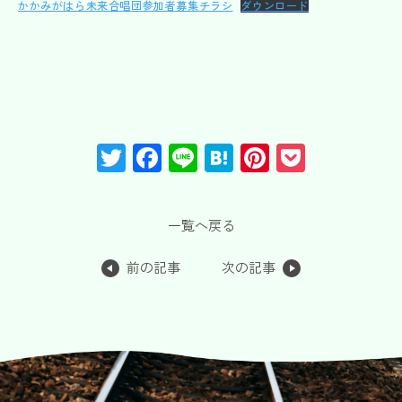
かかみがはら未来合唱団参加者募集チラシ
ダウンロード
T
F
Li
H
Pi
P
wi
a
n
at
nt
o
tt
c
e
e
er
c
一覧へ戻る
er
e
n
e
k
b
a
st
et
前の記事
次の記事
o
o
k