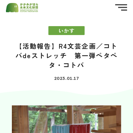
ホーム
HOME
いかす
公益財団法人かかみがはら未来文化財団
私たちについて
ABOUT US
（後援名義使用）
承認申請書
【活動報告】R4文芸企画／コト
バdeストレッチ 第一弾ペタペ
お知らせ
資料・申請書ダウンロード
（PDF・Word）
NEWS
タ・コトバ
イベント情報
2023.01.17
EVENT
実施報告書
財団概要
PROFILE
ダウンロード
（Word）
活動報告
REPORT
応援する