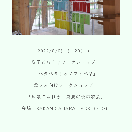
SUPPORT
※上記の各種申請は郵送またはお問い合わせフォームからデータをアップロードす
ることでご依頼いただけます。
各務原市文化会館
HALL
各種資料DL
お問い合わせフォームはこちら
DOWNLOAD
2022/8/6(土)・20(土)
〒504-0813 岐阜県各務原市蘇原中央町 2-1-8（各務原市文化会館内）
TEL:058-372-7231 FAX:058-371-0061
◎子ども向けワークショップ
お問い合わせ
「ペタペタ！オノマトペ？」
◎大人向けワークショップ
「短歌にふれる 真夏の夜の歌会」
会場：KAKAMIGAHARA PARK BRIDGE