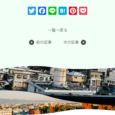
T
F
Li
H
Pi
P
wi
a
n
at
nt
o
tt
c
e
e
er
c
一覧へ戻る
er
e
n
e
k
b
a
st
et
前の記事
次の記事
o
o
k