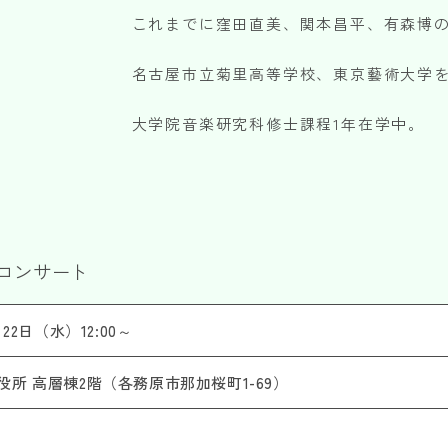
これまでに窪田直美、関本昌平、有森博
名古屋市立菊里高等学校、東京藝術大学
大学院音楽研究科修士課程1年在学中。
コンサート
月22日（水）12:00～
役所 高層棟2階（各務原市那加桜町1-69）
香