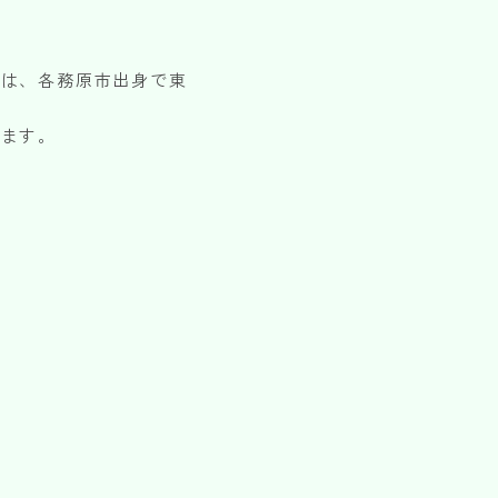
んは、各務原市出身で東
います。
頼