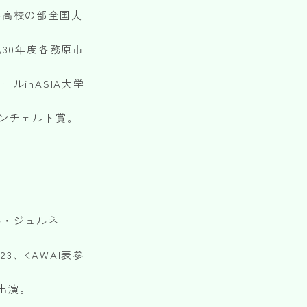
ル高校の部全国大
30年度各務原市
ルinASIA大学
ンチェルト賞。
。
ル・ジュルネ
23、KAWAI表参
に出演。