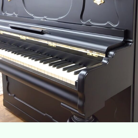
公益財団法人かかみがはら未来文化財団
（後援名義使用）
承認申請書
資料・申請書ダウンロード
（PDF・Word）
実施報告書