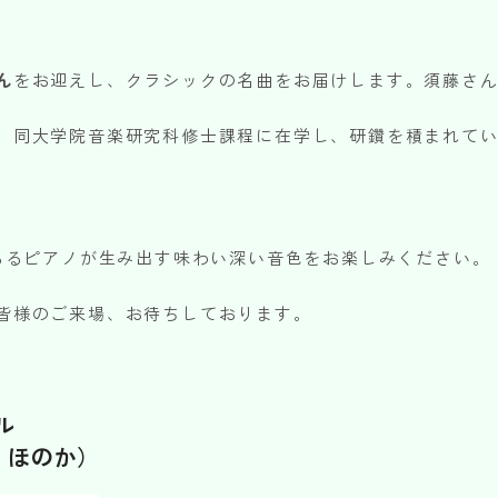
ダウンロード
（Word）
ん
をお迎えし、クラシックの名曲をお届けします。須藤さ
、同大学院音楽研究科修士課程に在学し、研鑽を積まれて
※上記の各種申請は郵送またはお問い合わせフォームからデータをアップロードすることでご依
いただけます。
お問い合わせフォームはこちら
史あるピアノが生み出す味わい深い音色をお楽しみください。
〒504-0813 岐阜県各務原市蘇原中央町 2-1-8（各務原市文化会館内）
TEL:058-372-7231 FAX:058-371-0061
皆様のご来場、お待ちしております。
ル
 ほのか）