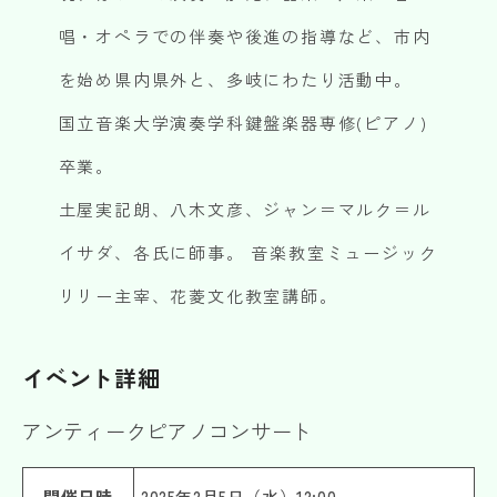
唱・オペラでの伴奏や後進の指導など、市内
を始め県内県外と、多岐にわたり活動中。
国立音楽大学演奏学科鍵盤楽器専修(ピアノ)
卒業。
土屋実記朗、八木文彦、ジャン＝マルク＝ル
イサダ、各氏に師事。 音楽教室ミュージック
リリー主宰、花菱文化教室講師。
イベント詳細
アンティークピアノコンサート
開催日時
2025年2月5日（水）12:00～