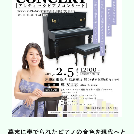
SUPPORT
※上記の各種申請は郵送またはお問い合わせフォームからデータをアップロードす
ることでご依頼いただけます。
各務原市文化会館
HALL
各種資料DL
お問い合わせフォームはこちら
DOWNLOAD
〒504-0813 岐阜県各務原市蘇原中央町 2-1-8（各務原市文化会館内）
TEL:058-372-7231 FAX:058-371-0061
お問い合わせ
幕末に奏でられたピアノの音色を現代へと