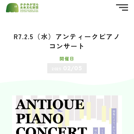
ホーム
HOME
R7.2.5（水）アンティークピアノ
公益財団法人かかみがはら未来文化財団
私たちについて
ABOUT US
（後援名義使用）
承認申請書
コンサート
お知らせ
開催日
資料・申請書ダウンロード
（PDF・Word）
NEWS
02/05
2025
イベント情報
EVENT
実施報告書
財団概要
PROFILE
ダウンロード
（Word）
活動報告
REPORT
応援する