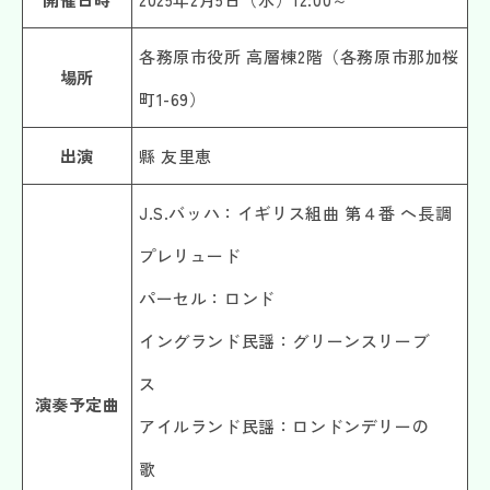
各務原市役所 高層棟2階（各務原市那加桜
場所
町1-69）
出演
縣 友里恵
J.S.バッハ：イギリス組曲 第４番 ヘ長調
プレリュード
パーセル：ロンド
イングランド民謡：グリーンスリーブ
ス
演奏予定曲
アイルランド民謡：ロンドンデリーの
歌