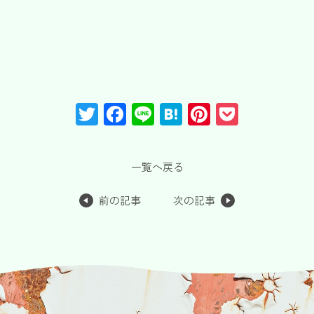
T
F
Li
H
Pi
P
wi
a
n
at
nt
o
tt
c
e
e
er
c
一覧へ戻る
er
e
n
e
k
b
a
st
et
前の記事
次の記事
o
o
k