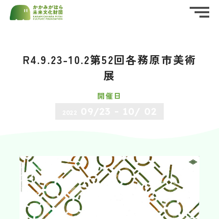
ホーム
HOME
R4.9.23-10.2第52回各務原市美術
公益財団法人かかみがはら未来文化財団
私たちについて
ABOUT US
（後援名義使用）
承認申請書
展
お知らせ
開催日
資料・申請書ダウンロード
（PDF・Word）
NEWS
09/23
10/ 02
2022
イベント情報
EVENT
実施報告書
財団概要
PROFILE
ダウンロード
（Word）
活動報告
REPORT
応援する