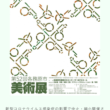
SUPPORT
※上記の各種申請は郵送またはお問い合わせフォームからデータをアップロードす
ることでご依頼いただけます。
各務原市文化会館
HALL
各種資料DL
お問い合わせフォームはこちら
DOWNLOAD
〒504-0813 岐阜県各務原市蘇原中央町 2-1-8（各務原市文化会館内）
TEL:058-372-7231 FAX:058-371-0061
お問い合わせ
新型コロナウイルス感染症の影響で中止・縮小開催さ