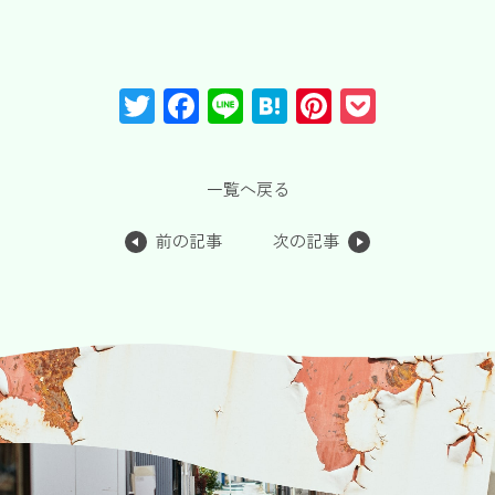
T
F
Li
H
Pi
P
wi
a
n
at
nt
o
tt
c
e
e
er
c
一覧へ戻る
er
e
n
e
k
b
a
st
et
前の記事
次の記事
o
o
k